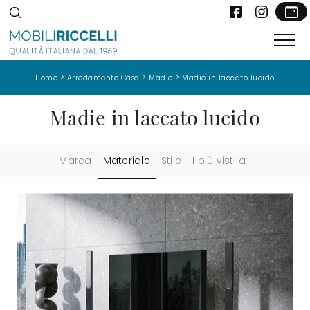
>
>
>
Home
Arredamento Casa
Madie
Madie in laccato lucido
Madie in laccato lucido
Marca
Materiale
Stile
I più visti a :