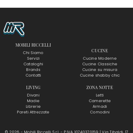
MOBILI RICCELLI
CUCINE
Chi Siamo
Servizi
Cucine Moderne
Cataloghi
Cucine Classiche
Brands
Cucine su misura
Contatti
Cucine shabby chic
LIVING
ZONA NOTTE
Divani
Letti
Madie
Camerette
Librerie
Armadi
Pareti Attrezzate
Comodini
© 2026 - Mobili Riccelli S.r.l. - P.IVA 10740370159 |
Via Tibaldi, 17