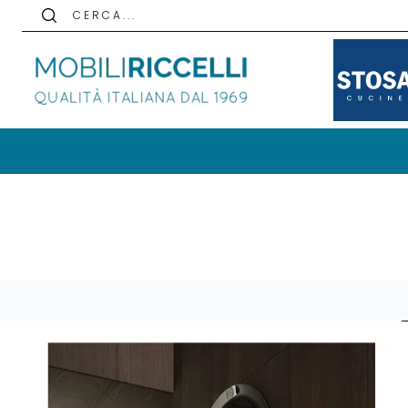
C E R C A . . .