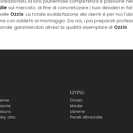
professionisti, la loro pluriennale competenza e passione nel 
die
sul mercato: al fine di concretizzare i tuoi desideri in fa
uelle
Ozzio
. La totale soddisfazione dei clienti è per noi l'o
 con addetti al montaggio. Da noi, i più preparati professi
ersonale garantendoti altresì la qualità esemplare di
Ozzio
.
LIVING
erne
Divani
siche
Madie
isura
Librerie
bby chic
Pareti Attrezzate