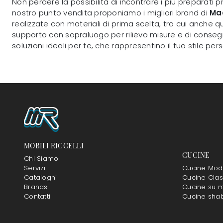
Non perdere la possibilità di incontrare i più preparati 
nostro punto vendita proponiamo i migliori brand di
Ma
realizzate con materiali di prima scelta, tra cui anche q
supporto con sopraluogo per rilievo misure e di consegna
soluzioni ideali per te, che rappresentino il tuo stile p
MOBILI RICCELLI
CUCINE
Chi Siamo
Servizi
Cucine Mod
Cataloghi
Cucine Clas
Brands
Cucine su m
Contatti
Cucine sha