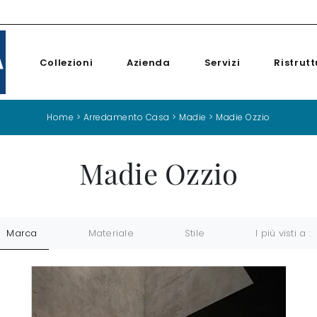
Collezioni
Azienda
Servizi
Ristrutt
Home
>
Arredamento Casa
>
Madie
>
Madie Ozzio
Madie Ozzio
Marca
Materiale
Stile
I più visti a :