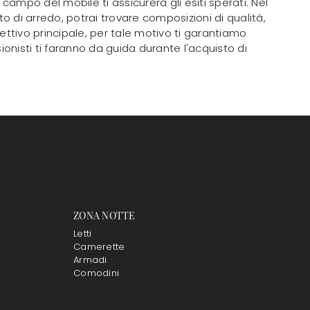
campo del mobile ti assicurerà gli esiti sperati. Nel
tto di arredo, potrai trovare composizioni di qualità,
biettivo principale, per tale motivo ti garantiamo
onisti ti faranno da guida durante l'acquisto di
ZONA NOTTE
Letti
Camerette
Armadi
Comodini