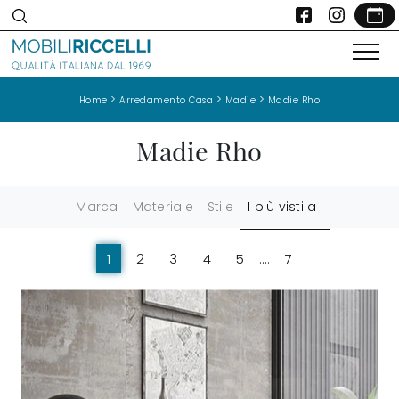
>
>
>
Home
Arredamento Casa
Madie
Madie Rho
Madie Rho
Marca
Materiale
Stile
I più visti a :
1
2
3
4
5
....
7