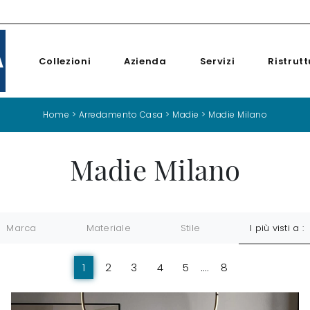
Collezioni
Azienda
Servizi
Ristrutt
Home
>
Arredamento Casa
>
Madie
>
Madie Milano
Madie Milano
Marca
Materiale
Stile
I più visti a :
1
2
3
4
5
....
8