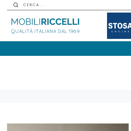
C E R C A . . .