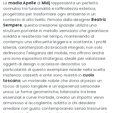
La
madia Apelle
di
Midj
rappresenta un perfetto
connubio tra funzionalità e raffinatezza estetica,
progettata per trasformare ogni ambiente in un
contesto di alto livello. Firmata dalla designer
Beatriz
Sempere
, questa creazione spaziale utilizza una
struttura portante in metallo verniciato che garantisce
solidità e resistenza nel tempo, mantenendo al
contempo una silhouette leggera e scattante. I profili
laterali, caratterizzati da braccioli integrati, non solo
definiscono l'eleganza del mobile, ma offrono anche
una zona espositiva strategica, ideale per valorizzare
oggetti di design o accessori decorativi. La
particolarità di questo esemplare risiede nella scelta
materica: cassetti e ante sono rivestiti in
cuoio
toscano
, un materiale nobile che dona al pezzo un
tocco di lusso tangibile e un'esperienza sensoriale
unica. Le forme geometriche, bilanciate tra linee
essenziali e curve morbide, creano un impatto visivo
armonioso e accogliente, adatto a chi desidera
arredare con gusto contemporaneo senza trascurare