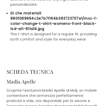
personalizzate.
Di che materiali
880f089694c3e7b7f164b383723707e1/mxc-f-
color-change-t-shirt-womens-front-black-
lsd-alt-611a14.jpg
This t-shirt is designed for a regular fit, providing
both comfort and style for everyday wear.
SCHEDA TECNICA
Madia Apelle
Scoprite l'esclusiva Madia Apelle di Midj, un mobile
contenitore che armonizza perfettamente
praticità e stile, ora disponibile per la visione e
l'acquisto presso il nostro showroom Mobili Riccelli