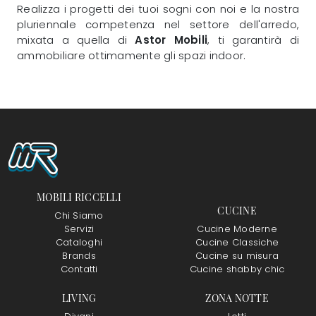
Realizza i progetti dei tuoi sogni con noi e la nostra
pluriennale competenza nel settore dell'arredo,
mixata a quella di
Astor Mobili
, ti garantirà di
ammobiliare ottimamente gli spazi indoor.
MOBILI RICCELLI
CUCINE
Chi Siamo
Servizi
Cucine Moderne
Cataloghi
Cucine Classiche
Brands
Cucine su misura
Contatti
Cucine shabby chic
LIVING
ZONA NOTTE