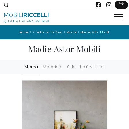
>
>
>
Home
Arredamento Casa
Madie
Madie Astor Mobili
Madie Astor Mobili
Marca
Materiale
Stile
I più visti a :