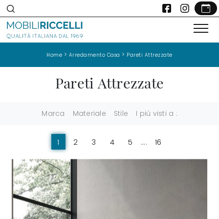
>
>
Home
Arredamento Casa
Pareti Attrezzate
Pareti Attrezzate
Marca
Materiale
Stile
I più visti a :
1
2
3
4
5
....
16