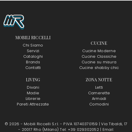
MOBILI RICCELLI
CUCINE
Chi Siamo
Servizi
Cucine Moderne
Cataloghi
Cucine Classiche
Brands
Cucine su misura
Contatti
Cucine shabby chic
LIVING
ZONA NOTTE
Divani
Letti
Madie
Camerette
Librerie
Armadi
Pareti Attrezzate
Comodini
© 2026 - Mobili Riccelli S.r.l. - P.IVA 10740370159 |
Via Tibaldi, 17
- 20017 Rho (Milano)
Tel: +39 029302052
|
Email: