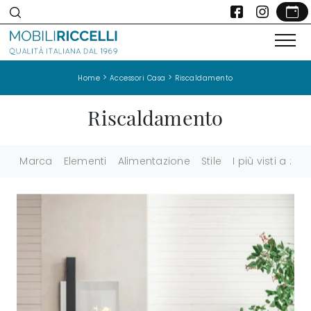
>
>
Home
Accessori Casa
Riscaldamento
Riscaldamento
Marca
Elementi
Alimentazione
Stile
I più visti a :