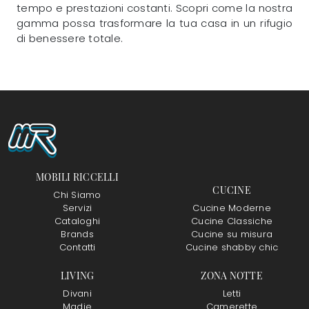
tempo e prestazioni costanti. Scopri come la nostra
gamma possa trasformare la tua casa in un rifugio
di benessere totale.
MOBILI RICCELLI
CUCINE
Chi Siamo
Servizi
Cucine Moderne
Cataloghi
Cucine Classiche
Brands
Cucine su misura
Contatti
Cucine shabby chic
LIVING
ZONA NOTTE
Divani
Letti
Madie
Camerette