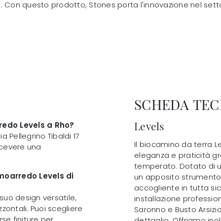
i. Con questo prodotto, Stones porta l'innovazione nel se
SCHEDA TEC
Levels
redo Levels a Rho?
ia Pellegrino Tibaldi 17
Il biocamino da terra 
ricevere una
eleganza e praticità gra
temperato. Dotato di un 
rmoarredo Levels di
un apposito strumento 
accogliente in tutta sic
 suo design versatile,
installazione profession
zzontali. Puoi scegliere
Saronno e Busto Arsizio
se finiture per
dettaglio. Offriamo in