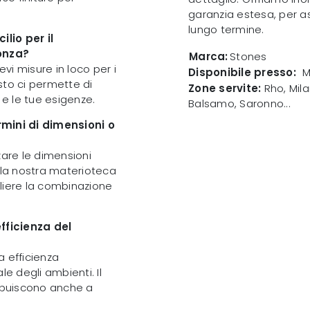
garanzia estesa, per as
lungo termine.
lio per il
onza?
Marca:
Stones
ievi misure in loco per i
Disponibile presso:
M
esto ci permette di
Zone servite:
Rho, Mila
 e le tue esigenze.
Balsamo, Saronno...
rmini di dimensioni o
zare le dimensioni
ella nostra materioteca
egliere la combinazione
efficienza del
a efficienza
 degli ambienti. Il
ribuiscono anche a