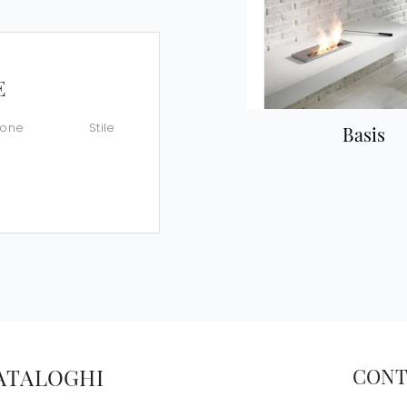
E
ione
Stile
Basis
CATALOGHI
CONT