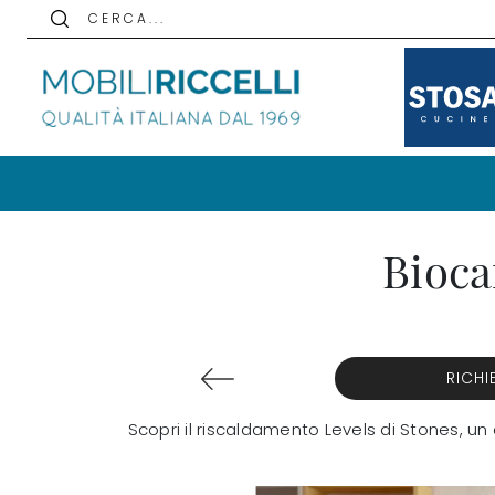
C E R C A . . .
Bioca
RICHI
Scopri il riscaldamento Levels di Stones, u