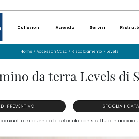
Collezioni
Azienda
Servizi
Ristrutt
Home
>
Accessori Casa
>
Riscaldamento
>
Levels
mino da terra Levels di 
EDI PREVENTIVO
SFOGLIA I CAT
n caminetto moderno a bioetanolo con struttura in acciaio