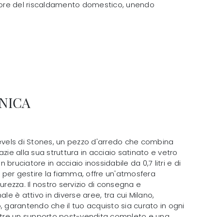
ttore del riscaldamento domestico, unendo
NICA
Levels di Stones, un pezzo d'arredo che combina
zie alla sua struttura in acciaio satinato e vetro
bruciatore in acciaio inossidabile da 0,7 litri e di
per gestire la fiamma, offre un'atmosfera
urezza. Il nostro servizio di consegna e
ale è attivo in diverse aree, tra cui Milano,
, garantendo che il tuo acquisto sia curato in ogni
oltre un supporto post-vendita completo e una