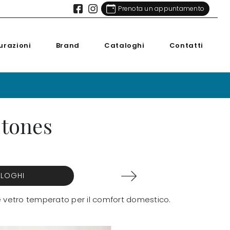
Prenota un appuntamento
urazioni
Brand
Cataloghi
Contatti
Stones
ALOGHI
 e vetro temperato per il comfort domestico.