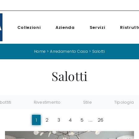
Collezioni
Azienda
Servizi
Ristrutt
Home
>
Arredamento Casa
>
Salotti
Salotti
bottiti
Rivestimento
Stile
Tipologia
1
2
3
4
5
....
26