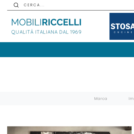
C E R C A . . .
Marca
Im