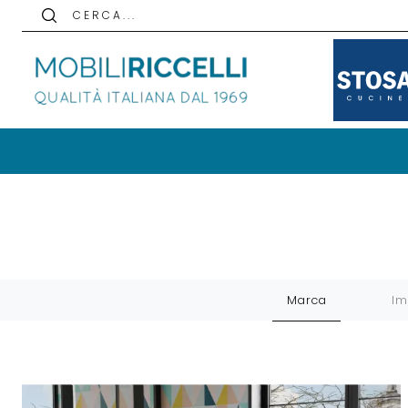
C E R C A . . .
Marca
Im