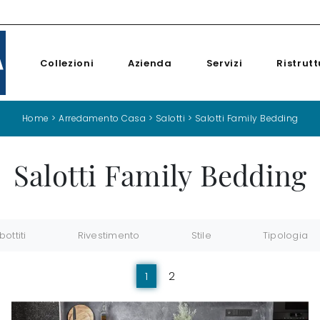
Collezioni
Azienda
Servizi
Ristrutt
Home
>
Arredamento Casa
>
Salotti
>
Salotti Family Bedding
Salotti Family Bedding
bottiti
Rivestimento
Stile
Tipologia
1
2