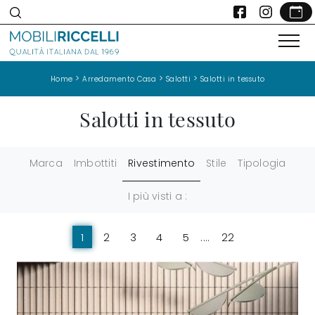
>
>
>
Home
Arredamento Casa
Salotti
Salotti in tessuto
Salotti in tessuto
Marca
Imbottiti
Rivestimento
Stile
Tipologia
I più visti a :
1
2
3
4
5
....
22