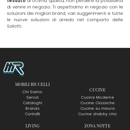
tessuto
di ottima qualità, non perdere la possibilità
di venire in negozio. Ti aspettiamo in negozio con le
soluzioni dei migliori brand, vari suggerimenti e tutte
le nuove soluzioni di arredo nel comparto delle
Salotti.
MOBILI RICCELLI
CUCINE
Chi Siamo
Servizi
Cucine Moderne
Cataloghi
Cucine Classiche
Brands
Cucine su misura
Contatti
Cucine shabby chic
LIVING
ZONA NOTTE