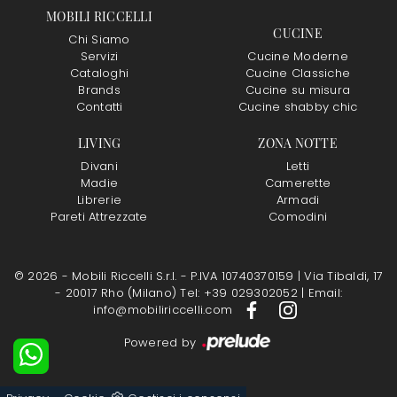
MOBILI RICCELLI
CUCINE
Chi Siamo
Servizi
Cucine Moderne
Cataloghi
Cucine Classiche
Brands
Cucine su misura
Contatti
Cucine shabby chic
LIVING
ZONA NOTTE
Divani
Letti
Madie
Camerette
Librerie
Armadi
Pareti Attrezzate
Comodini
© 2026 - Mobili Riccelli S.r.l. - P.IVA 10740370159 |
Via Tibaldi, 17
- 20017 Rho (Milano)
Tel: +39 029302052
|
Email:
info@mobiliriccelli.com
Powered by