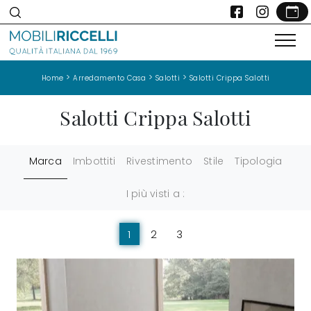
>
>
>
Home
Arredamento Casa
Salotti
Salotti Crippa Salotti
Salotti Crippa Salotti
Marca
Imbottiti
Rivestimento
Stile
Tipologia
I più visti a :
1
2
3