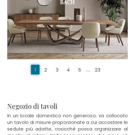
BACH
1
2
3
4
5
....
23
Negozio di tavoli
In un locale domestico non generoso, va collocato
un tavolo di misure proporzionate a cui accostare le
sedute più adatte, cosicché possa organizzare al