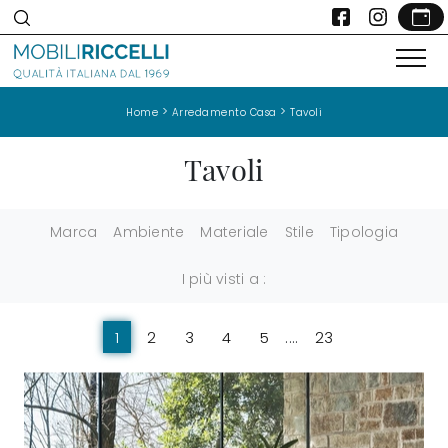
>
>
Home
Arredamento Casa
Tavoli
Tavoli
Marca
Ambiente
Materiale
Stile
Tipologia
I più visti a :
1
2
3
4
5
....
23