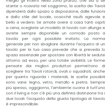
meglio gli interni. Nella zona pranzo, che sia a sé
stante o ricavata nel soggiorno, la scelta dei Tavoli
dipenderà dallo spazio a disposizione, dalle funzioni
e dallo stile del locale, cosicché risulti agevole e
bello a vedersi. Se amate avere a casa tanti ospiti
a cena, scegliete un modello di tavolo con allunga e
avrete sempre disponibile un comodo posto a
tavola per ogni possibile invitato. La norma
generale per non sbagliare durante l’acquisto di un
tavolo per la tua casa prevede che si preveda lo
spazio essenziale per spostare con libertà le sedute
attorno ad esso, per una totale vivibilità. Le forme
pensate dai migliori produttori permettono di
scegliere tra Tavoli rotondi, ovali o squadrati; anche
per quanto riguarda i materiali, le scelte possibili
sono varie: legno, vetro, metallo e pietra. Sempre
più spesso, oggigiorno, l'ambiente cucina è tutt'uno
con il living e non c'è più una definita distinzione tra i
due locali: l'acquisto della giusta tipologia di tavolo
è imprescindibile.