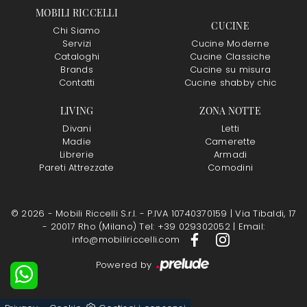
MOBILI RICCELLI
CUCINE
Chi Siamo
Servizi
Cucine Moderne
Cataloghi
Cucine Classiche
Brands
Cucine su misura
Contatti
Cucine shabby chic
LIVING
ZONA NOTTE
Divani
Letti
Madie
Camerette
Librerie
Armadi
Pareti Attrezzate
Comodini
© 2026 - Mobili Riccelli S.r.l. - P.IVA 10740370159 |
Via Tibaldi, 17
- 20017 Rho (Milano)
Tel: +39 029302052
|
Email:
info@mobiliriccelli.com
Powered by