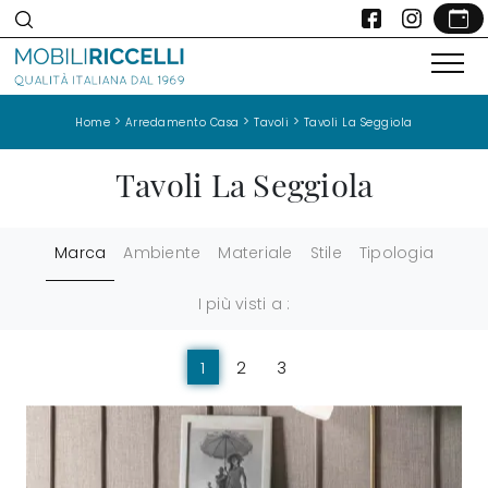
>
>
>
Home
Arredamento Casa
Tavoli
Tavoli La Seggiola
Tavoli La Seggiola
Marca
Ambiente
Materiale
Stile
Tipologia
I più visti a :
1
2
3