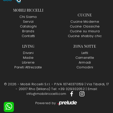
MOBILI RICCELLI
CUCINE
Chi Siamo
Servizi
Cucine Moderne
Cataloghi
Cucine Classiche
Brands
Cucine su misura
Contatti
Cucine shabby chic
LIVING
ZONA NOTTE
Divani
Letti
Madie
Camerette
Librerie
Armadi
Pareti Attrezzate
Comodini
© 2026 - Mobili Riccelli S.r.l. - P.IVA 10740370159 |
Via Tibaldi, 17
- 20017 Rho (Milano)
Tel: +39 029302052
|
Email:
info@mobiliriccelli.com
Powered by