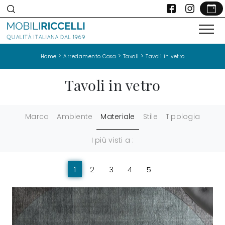
>
>
>
Home
Arredamento Casa
Tavoli
Tavoli in vetro
Tavoli in vetro
Marca
Ambiente
Materiale
Stile
Tipologia
I più visti a :
1
2
3
4
5