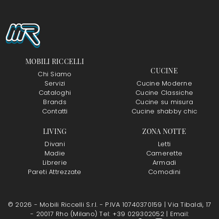
MOBILI RICCELLI
CUCINE
Chi Siamo
Servizi
Cucine Moderne
Cataloghi
Cucine Classiche
Brands
Cucine su misura
Contatti
Cucine shabby chic
LIVING
ZONA NOTTE
Divani
Letti
Madie
Camerette
Librerie
Armadi
Pareti Attrezzate
Comodini
© 2026 - Mobili Riccelli S.r.l. - P.IVA 10740370159 |
Via Tibaldi, 17
- 20017 Rho (Milano)
Tel: +39 029302052
|
Email: