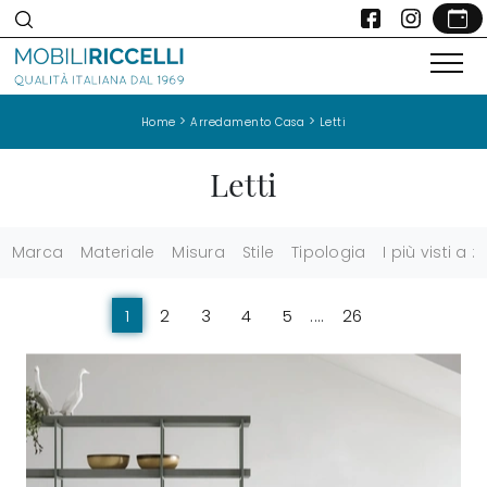
>
>
Home
Arredamento Casa
Letti
Letti
Marca
Materiale
Misura
Stile
Tipologia
I più visti a :
1
2
3
4
5
....
26