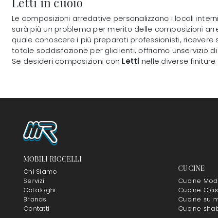
Letti in cuoio
Le composizioni arredative personalizzano i locali inter
sarà più un problema per merito delle composizioni ar
quale conoscere i più preparati professionisti, ricevere s
totale soddisfazione per gliclienti, offriamo unservizio
Se desideri composizioni con
Letti
nelle diverse finiture
MOBILI RICCELLI
CUCINE
Chi Siamo
Servizi
Cucine Mod
Cataloghi
Cucine Clas
Brands
Cucine su m
Contatti
Cucine sha