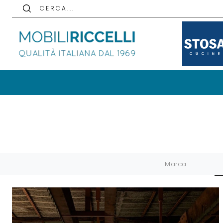
C E R C A . . .
Marca