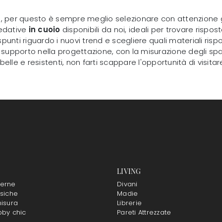
ni, per questo è sempre meglio selezionare con attenzione gl
redative
in cuoio
disponibili da noi, ideali per trovare rispos
punti riguardo i nuovi trend e scegliere quali materiali risp
 di supporto nella progettazione, con la misurazione degli 
 belle e resistenti, non farti scappare l'opportunità di visitar
LIVING
erne
Divani
siche
Madie
isura
Librerie
bby chic
Pareti Attrezzate