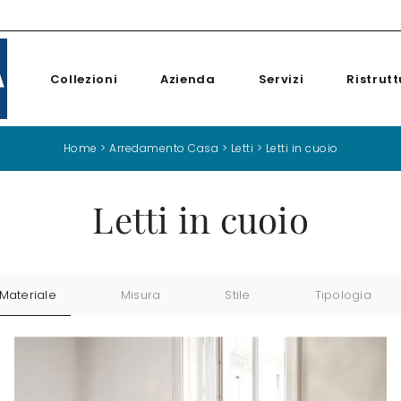
Collezioni
Azienda
Servizi
Ristrutt
Home
>
Arredamento Casa
>
Letti
>
Letti in cuoio
Letti in cuoio
Materiale
Misura
Stile
Tipologia