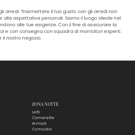
i arredi. Trasmettere il tuo gusto con gli arredi non
te alle aspettative personali. Siamo il luogo ideale nel
ondono alle tue esigenze. Con il fine di assicurare la
spazi e con consegna con squadra di montatori esperti.
e il nostro negozio.
ZONA NOTTE
Letti
Camerette
Armadi
Comodini