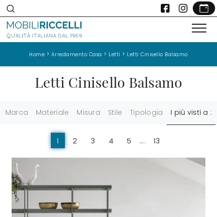
>
>
>
Home
Arredamento Casa
Letti
Letti Cinisello Balsamo
Letti Cinisello Balsamo
Marca
Materiale
Misura
Stile
Tipologia
I più visti a :
1
2
3
4
5
....
13