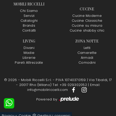
MOBILI RICCELLI
CUCINE
Chi Siamo
Servizi
Cucine Moderne
Cataloghi
Cucine Classiche
Brands
Cucine su misura
Contatti
Cucine shabby chic
LIVING
ZONA NOTTE
Divani
Letti
Madie
Camerette
Librerie
Armadi
Pareti Attrezzate
Comodini
© 2026 - Mobili Riccelli S.r.l. - P.IVA 10740370159 |
Via Tibaldi, 17
- 20017 Rho (Milano)
Tel: +39 029302052
|
Email:
info@mobiliriccelli.com
Powered by
-
Privacy
Cookie
Gestisci i consensi