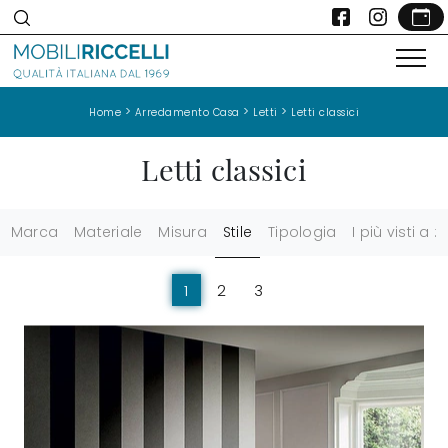
>
>
>
Home
Arredamento Casa
Letti
Letti classici
Letti classici
Marca
Materiale
Misura
Stile
Tipologia
I più visti a :
1
2
3