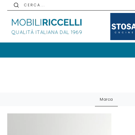
C E R C A . . .
Marca