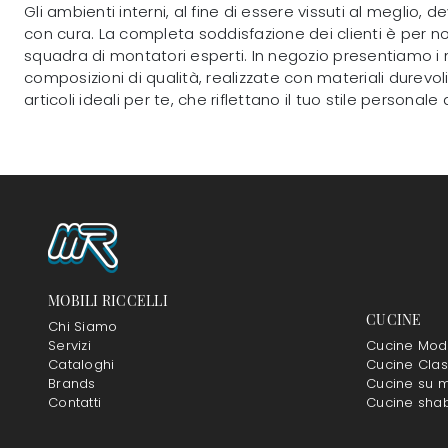
Gli ambienti interni, al fine di essere vissuti al megli
con cura. La completa soddisfazione dei clienti è per no
squadra di montatori esperti. In negozio presentiamo i 
composizioni di qualità, realizzate con materiali durevol
articoli ideali per te, che riflettano il tuo stile personal
MOBILI RICCELLI
CUCINE
Chi Siamo
Servizi
Cucine Mod
Cataloghi
Cucine Clas
Brands
Cucine su m
Contatti
Cucine sha