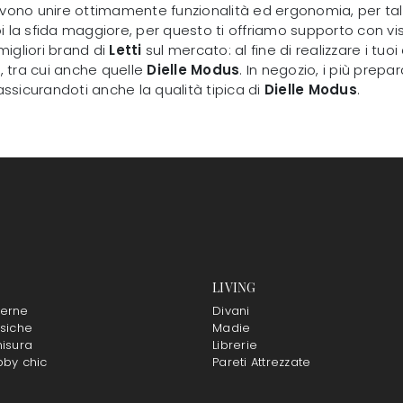
o, devono unire ottimamente funzionalità ed ergonomia, per 
i la sfida maggiore, per questo ti offriamo supporto con vis
migliori brand di
Letti
sul mercato: al fine di realizzare i tuo
i, tra cui anche quelle
Dielle Modus
. In negozio, i più prepa
e assicurandoti anche la qualità tipica di
Dielle Modus
.
LIVING
erne
Divani
siche
Madie
isura
Librerie
bby chic
Pareti Attrezzate