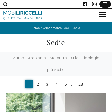
>
>
Home
Arredamento Casa
Sedie
Sedie
Marca
Ambiente
Materiale
Stile
Tipologia
I più visti a :
1
2
3
4
5
....
28