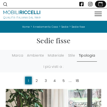
>
>
>
Home
Arredamento Casa
Sedie
Sedie fisse
Sedie fisse
Marca
Ambiente
Materiale
Stile
Tipologia
I più visti a :
1
2
3
4
5
....
18