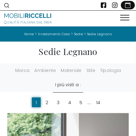
>
>
>
Home
Arredamento Casa
Sedie
Sedie Legnano
Sedie Legnano
Marca
Ambiente
Materiale
Stile
Tipologia
I più visti a :
1
2
3
4
5
....
14