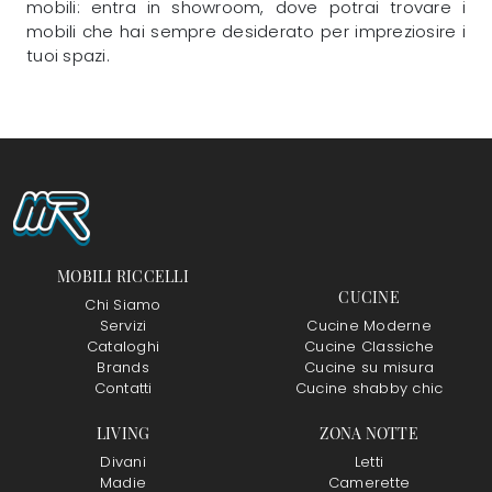
mobili: entra in showroom, dove potrai trovare i
mobili che hai sempre desiderato per impreziosire i
tuoi spazi.
MOBILI RICCELLI
CUCINE
Chi Siamo
Servizi
Cucine Moderne
Cataloghi
Cucine Classiche
Brands
Cucine su misura
Contatti
Cucine shabby chic
LIVING
ZONA NOTTE
Divani
Letti
Madie
Camerette