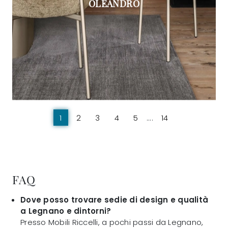
OLEANDRO
1
2
3
4
5
....
14
FAQ
Dove posso trovare sedie di design e qualità
a Legnano e dintorni?
Presso Mobili Riccelli, a pochi passi da Legnano,