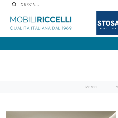
C E R C A . . .
Marca
M