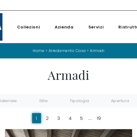
Collezioni
Azienda
Servizi
Ristrutt
Home
>
Arredamento Casa
>
Armadi
Armadi
ateriale
Stile
Tipologia
Apertura
1
2
3
4
5
....
19