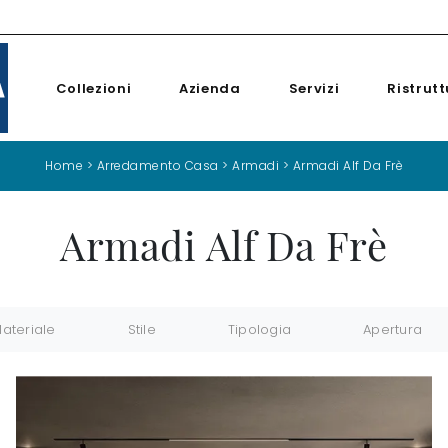
Collezioni
Azienda
Servizi
Ristrutt
Home
>
Arredamento Casa
>
Armadi
>
Armadi Alf Da Frè
Armadi Alf Da Frè
ateriale
Stile
Tipologia
Apertura