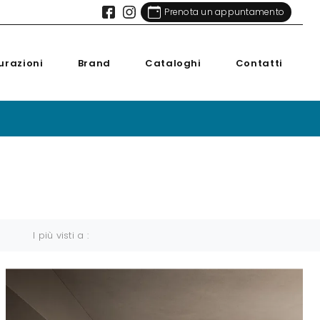
Prenota un appuntamento
urazioni
Brand
Cataloghi
Contatti
I più visti a :