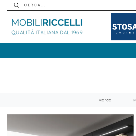
C E R C A . . .
Marca
M