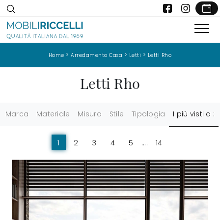
>
>
>
Home
Arredamento Casa
Letti
Letti Rho
Letti Rho
Marca
Materiale
Misura
Stile
Tipologia
I più visti a :
1
2
3
4
5
....
14