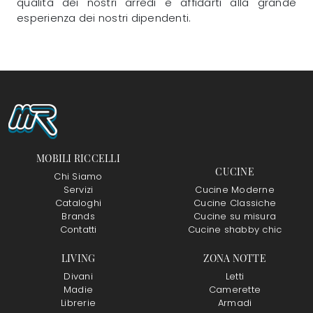
qualità dei nostri arredi e affidarti alla grande
esperienza dei nostri dipendenti.
MOBILI RICCELLI
CUCINE
Chi Siamo
Servizi
Cucine Moderne
Cataloghi
Cucine Classiche
Brands
Cucine su misura
Contatti
Cucine shabby chic
LIVING
ZONA NOTTE
Divani
Letti
Madie
Camerette
Librerie
Armadi