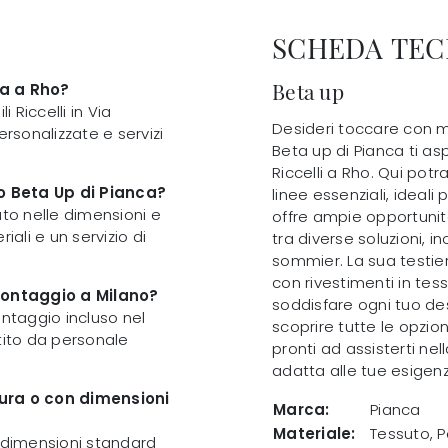
SCHEDA TEC
Beta up
ca a Rho?
 Riccelli in Via
Desideri toccare con ma
ersonalizzate e servizi
Beta up di Pianca ti as
Riccelli a Rho. Qui potr
to Beta Up di Pianca?
linee essenziali, ideal
ato nelle dimensioni e
offre ampie opportunit
riali e un servizio di
tra diverse soluzioni, in
sommier. La sua testier
con rivestimenti in tess
 montaggio a Milano?
soddisfare ogni tuo desi
montaggio incluso nel
scoprire tutte le opzion
tito da personale
pronti ad assisterti nel
adatta alle tue esigenz
sura o con dimensioni
Marca:
Pianca
Materiale:
Tessuto, Pe
e dimensioni standard