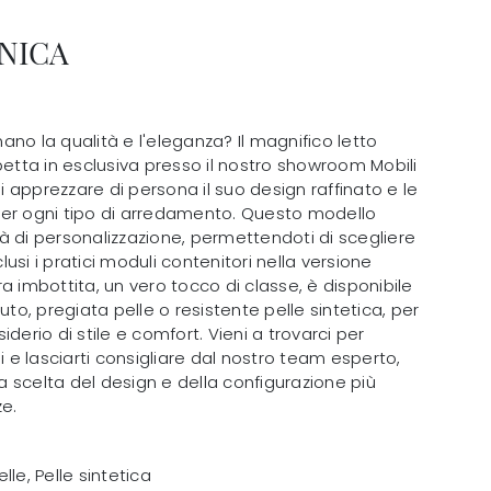
NICA
no la qualità e l'eleganza? Il magnifico letto
petta in esclusiva presso il nostro showroom Mobili
ai apprezzare di persona il suo design raffinato e le
i per ogni tipo di arredamento. Questo modello
à di personalizzazione, permettendoti di scegliere
clusi i pratici moduli contenitori nella versione
a imbottita, un vero tocco di classe, è disponibile
uto, pregiata pelle o resistente pelle sintetica, per
derio di stile e comfort. Vieni a trovarci per
i e lasciarti consigliare dal nostro team esperto,
la scelta del design e della configurazione più
e.
lle, Pelle sintetica