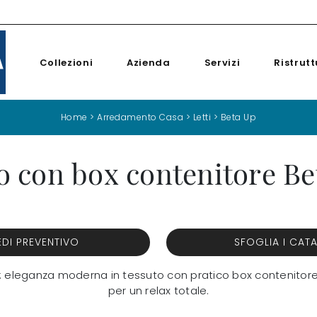
Collezioni
Azienda
Servizi
Ristrutt
Home
>
Arredamento Casa
>
Letti
>
Beta Up
to con box contenitore Be
EDI PREVENTIVO
SFOGLIA I CAT
ca: eleganza moderna in tessuto con pratico box contenitore. 
per un relax totale.