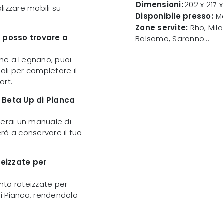
Dimensioni:
202 x 217 
alizzare mobili su
Disponibile presso:
Mo
Zone servite:
Rho, Mila
p posso trovare a
Balsamo, Saronno...
nche a Legnano, puoi
li per completare il
ort.
 Beta Up di Pianca
verai un manuale di
rà a conservare il tuo
teizzate per
ento rateizzate per
di Pianca, rendendolo