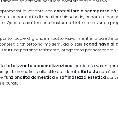
amente selezionati per il loro comfort tattile e visivo.
compromessi, la variante con
contenitore a scomparsa
offr
sommier permette di occultare biancheria, coperte e access
 Questa caratteristica trasforma il letto in un vero e pro
n punto focale di grande impatto visivo, mentre la palette cro
ntesti architettonici moderni, dallo stile
scandinavo al 
 struttura portante resistente, progettata per sostenere 
ella
totalizzante personalizzazione
: grazie alla vasta gamm
ri gusti cromatici e allo stile desiderato.
Beta Up
non è sol
ve
funzionalità domestica
e
raffinatezza estetica
conver
 e curati.