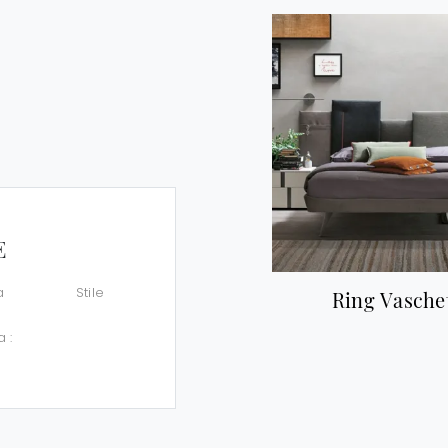
E
a
Stile
Ring Vasche
a :