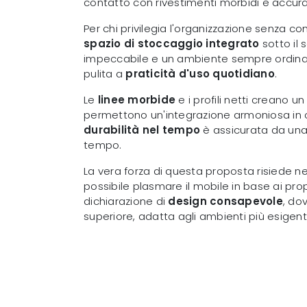
contatto con rivestimenti morbidi e accurat
Per chi privilegia l'organizzazione senza 
spazio di stoccaggio integrato
sotto il 
impeccabile e un ambiente sempre ordinato.
pulita a
praticità d'uso quotidiano
.
Le
linee morbide
e i profili netti creano u
permettono un'integrazione armoniosa in co
durabilità nel tempo
è assicurata da una
tempo.
La vera forza di questa proposta risiede n
possibile plasmare il mobile in base ai prop
dichiarazione di
design consapevole
, do
superiore, adatta agli ambienti più esigenti