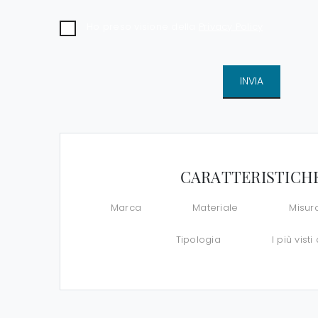
Ho preso visione della
Privacy Policy
INVIA
CARATTERISTICH
Marca
Materiale
Misur
Tipologia
I più visti 