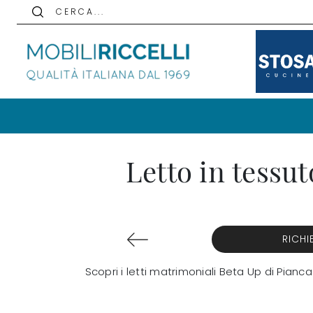
C E R C A . . .
Letto in tessu
RICHI
Scopri i letti matrimoniali Beta Up di Pian