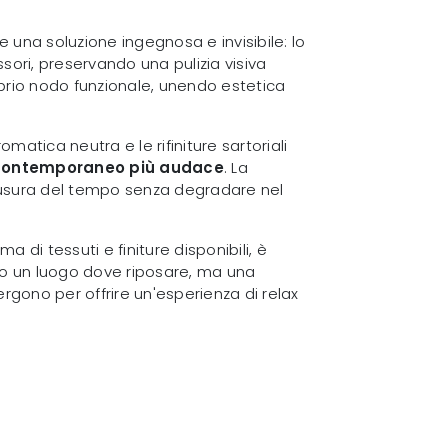
e una soluzione ingegnosa e invisibile: lo
ori, preservando una pulizia visiva
prio nodo funzionale, unendo estetica
matica neutra e le rifiniture sartoriali
contemporaneo più audace
. La
l'usura del tempo senza degradare nel
a di tessuti e finiture disponibili, è
o un luogo dove riposare, ma una
gono per offrire un'esperienza di relax