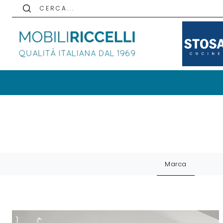
C E R C A . . .
Marca