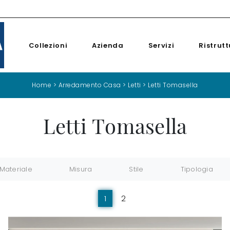
Collezioni
Azienda
Servizi
Ristrutt
Home
>
Arredamento Casa
>
Letti
>
Letti Tomasella
Letti Tomasella
Materiale
Misura
Stile
Tipologia
1
2