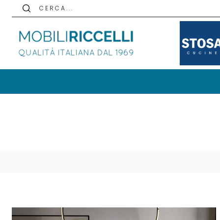
C E R C A . . .