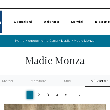
Collezioni
Azienda
Servizi
Ristrutt
Home
>
Arredamento Casa
>
Madie
>
Madie Monza
Madie Monza
Marca
Materiale
Stile
I più visti a :
1
2
3
4
5
....
7