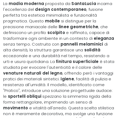
La
madia moderna
proposta da
SantaLucia
incarna
l'eccellenza del
design contemporaneo
, fusione
perfetta tra estetica minimalista e funzionalità
pragmatica. Questo
mobile
si distingue per la
precisione maniacale delle
linee geometriche
, che
definiscono un profilo
scolpito
e raffinato, capace di
trasformare ogni ambiente in un contesto di
eleganza
senza tempo. Costruita con
pannelli melaminici
di
alta densità, la struttura garantisce una
solidità
eccezionale e una durabilità nel tempo, resistendo a
urti e usura quotidiana. La
finitura superficiale
è stata
studiata per evocare l'autenticità e il calore delle
venature naturali del legno
, offrendo però i vantaggi
pratici dei materiali sintetici:
igiene
, facilità di pulizia e
resistenza all'umidità. Il modello, identificato come
"Pratico", introduce una soluzione progettuale audace:
le
sportelli obliqui
spezzano la simmetria rigida della
forma rettangolare, imprimendo un senso di
movimento
e vitalità all'arredo. Questa scelta stilistica
non è meramente decorativa, ma svolge una funzione