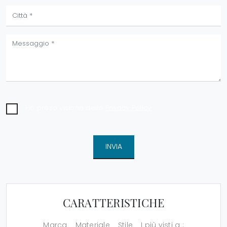
Ho preso visione della
Privacy Policy
INVIA
CARATTERISTICHE
Marca
Materiale
Stile
I più visti a :