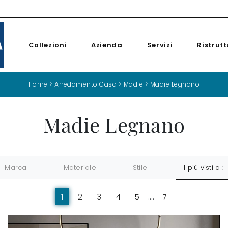
Collezioni
Azienda
Servizi
Ristrutt
Home
>
Arredamento Casa
>
Madie
>
Madie Legnano
Madie Legnano
Marca
Materiale
Stile
I più visti a :
1
2
3
4
5
....
7