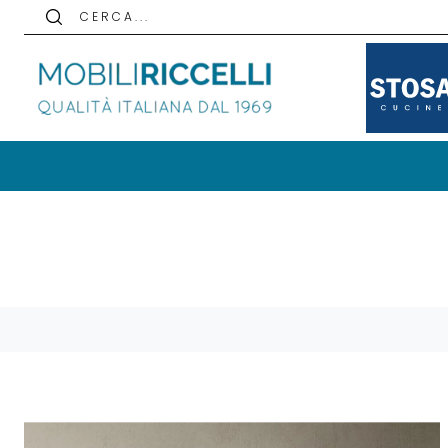
C E R C A . . .