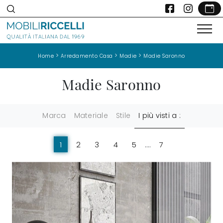
>
>
>
Home
Arredamento Casa
Madie
Madie Saronno
Madie Saronno
Marca
Materiale
Stile
I più visti a :
1
2
3
4
5
....
7