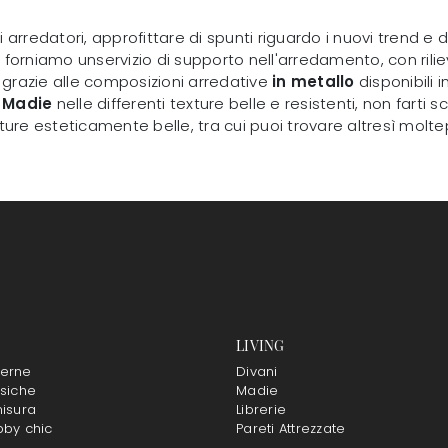
i arredatori, approfittare di spunti riguardo i nuovi trend e 
nti, forniamo unservizio di supporto nell'arredamento, con r
lo grazie alle composizioni arredative
in metallo
disponibili 
n
Madie
nelle differenti texture belle e resistenti, non farti 
ure esteticamente belle, tra cui puoi trovare altresì molte
LIVING
erne
Divani
siche
Madie
isura
Librerie
bby chic
Pareti Attrezzate