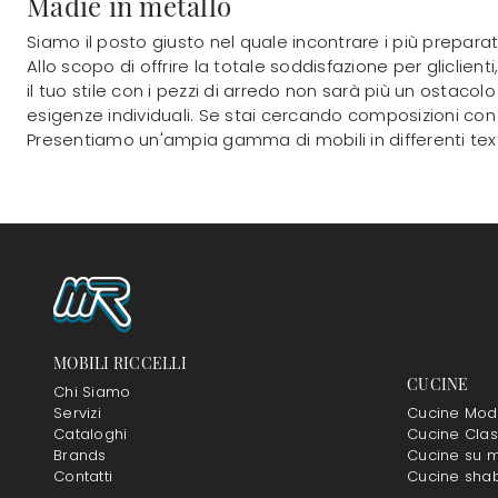
Madie in metallo
Siamo il posto giusto nel quale incontrare i più preparat
Allo scopo di offrire la totale soddisfazione per gliclie
il tuo stile con i pezzi di arredo non sarà più un ostaco
esigenze individuali. Se stai cercando composizioni co
Presentiamo un'ampia gamma di mobili in differenti text
MOBILI RICCELLI
CUCINE
Chi Siamo
Servizi
Cucine Mod
Cataloghi
Cucine Clas
Brands
Cucine su m
Contatti
Cucine sha