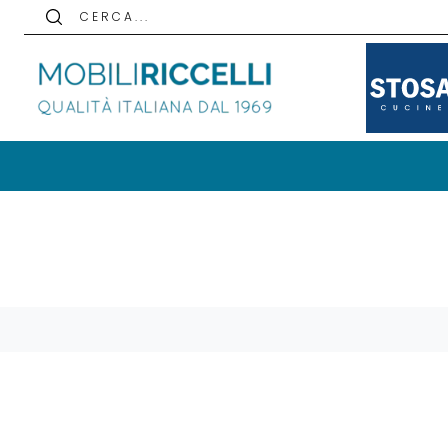
C E R C A . . .