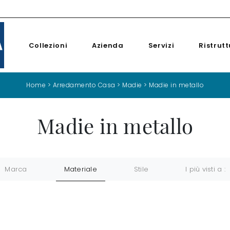
Collezioni
Azienda
Servizi
Ristrutt
Home
>
Arredamento Casa
>
Madie
>
Madie in metallo
Madie in metallo
Marca
Materiale
Stile
I più visti a :