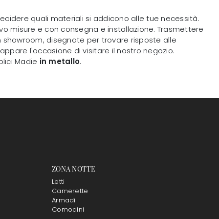
decidere quali materiali si addicono alle tue necessità.
ilievo misure e con consegna e installazione. Trasmettere
in showroom, disegnate per trovare risposte alle
scappare l'occasione di visitare il nostro negozio.
plici Madie
in metallo
.
ZONA NOTTE
Letti
Camerette
Armadi
Comodini