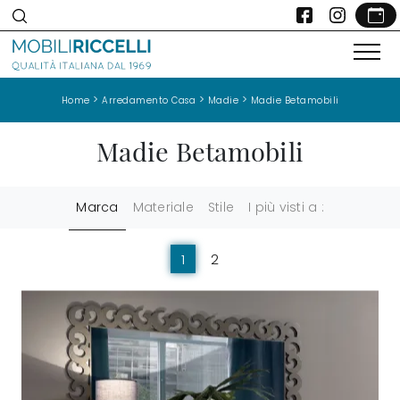
>
>
>
Home
Arredamento Casa
Madie
Madie Betamobili
Madie Betamobili
Marca
Materiale
Stile
I più visti a :
1
2