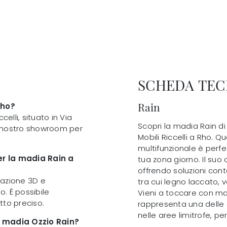
SCHEDA TEC
Rain
Rho?
elli, situato in Via
Scopri la madia Rain di
 il nostro showroom per
Mobili Riccelli a Rho.
multifunzionale è perfe
per la madia Rain a
tua zona giorno. Il suo
offrendo soluzioni cont
ttazione 3D e
tra cui legno laccato, v
o. È possibile
Vieni a toccare con man
etto preciso.
rappresenta una delle s
nelle aree limitrofe, p
a madia Ozzio Rain?