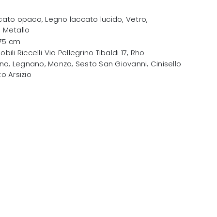
cato opaco, Legno laccato lucido, Vetro,
 Metallo
 75 cm
obili Riccelli
Via Pellegrino Tibaldi 17
,
Rho
no, Legnano, Monza, Sesto San Giovanni, Cinisello
o Arsizio