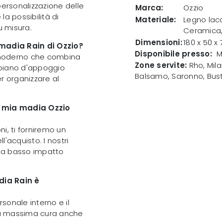
 personalizzazione delle
Marca:
Ozzio
a possibilità di
Materiale:
Legno lac
u misura.
Ceramica,
Dimensioni:
180 x 50 x
 madia Rain di Ozzio?
Disponibile presso:
M
 moderno che combina
Zone servite:
Rho, Mila
n piano d'appoggio
Balsamo, Saronno, Bust
er organizzare al
 mia madia Ozzio
i, ti forniremo un
acquisto. I nostri
i a basso impatto
dia Rain è
rsonale interno e il
la massima cura anche