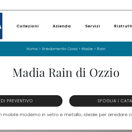
Collezioni
Azienda
Servizi
Ristrutt
Home
>
Arredamento Casa
>
Madie
>
Rain
Madia Rain di Ozzio
EDI PREVENTIVO
SFOGLIA I CAT
un mobile moderno in vetro e metallo, ideale per arredare c