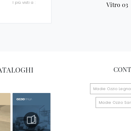
I più visti a :
Vitro 03
CATALOGHI
CONT
Madie Ozzio Legn
Madie Ozzio Sa