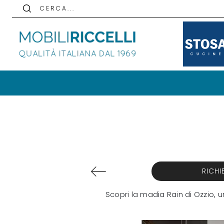
C E R C A . . .
RICHI
Scopri la madia Rain di Ozzio, 