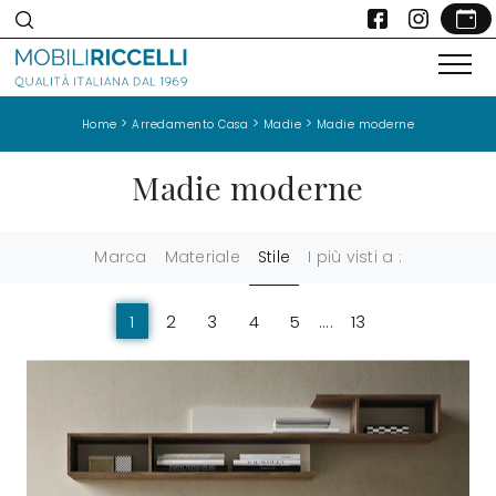
>
>
>
Home
Arredamento Casa
Madie
Madie moderne
Madie moderne
Marca
Materiale
Stile
I più visti a :
1
2
3
4
5
....
13