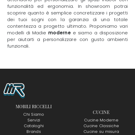
funzionalità ed ergonomia. In showroom potrai
scoprire quanto è semplice concretizzare i progetti
dei tuoi sogni con la garanzia di una totale
contentezza a progetto ultimato. Proponiamo vari
modelli di Madie
moderne
e siamo a disposizione
per aiutarti a personalizzare con gusto ambienti
funzionali.
MOBILI RICCELLI
CUCINE
Chi Siamo
Servizi
Cucine Moderne
Cataloghi
Cucine Classiche
Brands
Cucine su misura