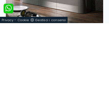
-
Privacy
Cookie
Gestisci i consensi
Clyde porta TV