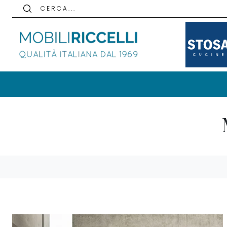
C E R C A . . .