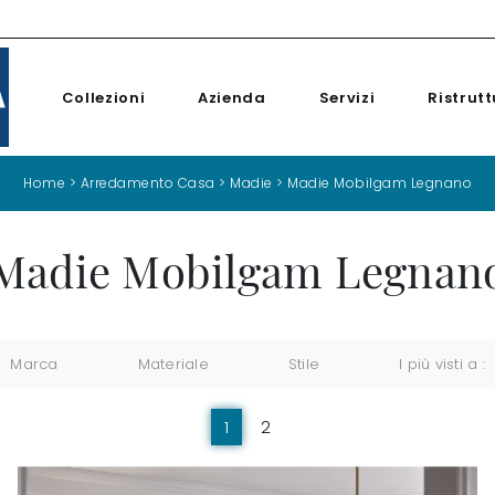
Collezioni
Azienda
Servizi
Ristrutt
Home
>
Arredamento Casa
>
Madie
>
Madie Mobilgam Legnano
Madie Mobilgam Legnan
Marca
Materiale
Stile
I più visti a :
1
2