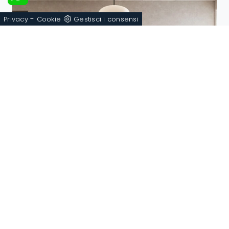
-
Privacy
Cookie
Gestisci i consensi
Cremi Night 24