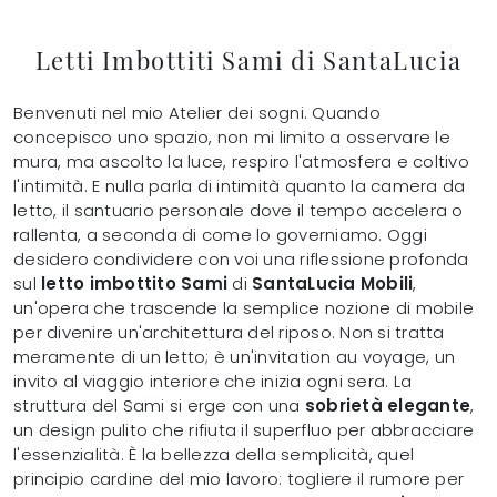
Letti Imbottiti Sami di SantaLucia
Benvenuti nel mio Atelier dei sogni. Quando
concepisco uno spazio, non mi limito a osservare le
mura, ma ascolto la luce, respiro l'atmosfera e coltivo
l'intimità. E nulla parla di intimità quanto la camera da
letto, il santuario personale dove il tempo accelera o
rallenta, a seconda di come lo governiamo. Oggi
desidero condividere con voi una riflessione profonda
sul
letto imbottito Sami
di
SantaLucia Mobili
,
un'opera che trascende la semplice nozione di mobile
per divenire un'architettura del riposo. Non si tratta
meramente di un letto; è un'invitation au voyage, un
invito al viaggio interiore che inizia ogni sera. La
struttura del Sami si erge con una
sobrietà elegante
,
un design pulito che rifiuta il superfluo per abbracciare
l'essenzialità. È la bellezza della semplicità, quel
principio cardine del mio lavoro: togliere il rumore per