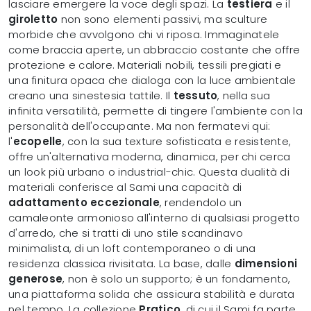
lasciare emergere la voce degli spazi. La
testiera
e il
giroletto
non sono elementi passivi, ma sculture
morbide che avvolgono chi vi riposa. Immaginatele
come braccia aperte, un abbraccio costante che offre
protezione e calore. Materiali nobili, tessili pregiati e
una finitura opaca che dialoga con la luce ambientale
creano una sinestesia tattile. Il
tessuto
, nella sua
infinita versatilità, permette di tingere l'ambiente con la
personalità dell'occupante. Ma non fermatevi qui:
l'
ecopelle
, con la sua texture sofisticata e resistente,
offre un'alternativa moderna, dinamica, per chi cerca
un look più urbano o industrial-chic. Questa dualità di
materiali conferisce al Sami una capacità di
adattamento eccezionale
, rendendolo un
camaleonte armonioso all'interno di qualsiasi progetto
d'arredo, che si tratti di uno stile scandinavo
minimalista, di un loft contemporaneo o di una
residenza classica rivisitata. La base, dalle
dimensioni
generose
, non è solo un supporto; è un fondamento,
una piattaforma solida che assicura stabilità e durata
nel tempo. La collezione
Pratico
, di cui il Sami fa parte,