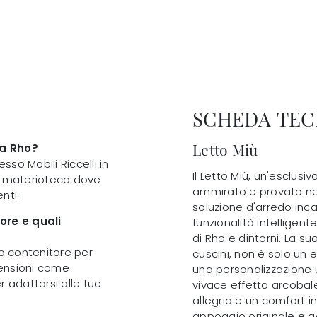
SCHEDA TEC
Letto Miù
 a Rho?
esso Mobili Riccelli in
Il Letto Miù, un'esclusiv
una materioteca dove
ammirato e provato nel
nti.
soluzione d'arredo inca
ore e quali
funzionalità intelligent
di Rho e dintorni. La s
no contenitore per
cuscini, non è solo un 
imensioni come
una personalizzazione 
r adattarsi alle tue
vivace effetto arcobale
allegria e un comfort 
appoggio originale e ac