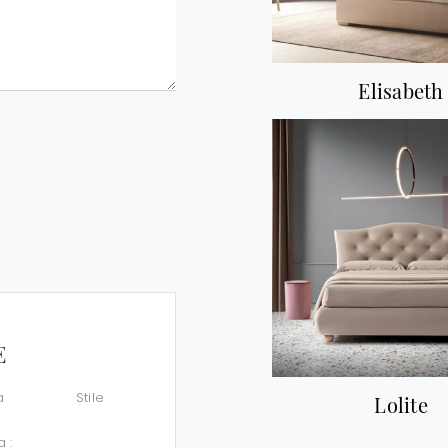
Elisabeth
E
a
Stile
Lolite
a :