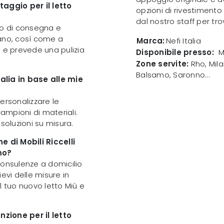
taggio per il letto
opzioni di rivestimento 
dal nostro staff per tr
zio di consegna e
ano, così come a
Marca:
Nefi Italia
o e prevede una pulizia
Disponibile presso:
M
Zone servite:
Rho, Mila
Balsamo, Saronno...
talia in base alle mie
personalizzare le
campioni di materiali.
soluzioni su misura.
e di Mobili Riccelli
mo?
 consulenze a domicilio
evi delle misure in
l tuo nuovo letto Miù e
zione per il letto