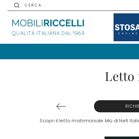
C E R C A . . .
Letto 
RICHI
Scopri il letto matrimoniale Miù di Nefi It