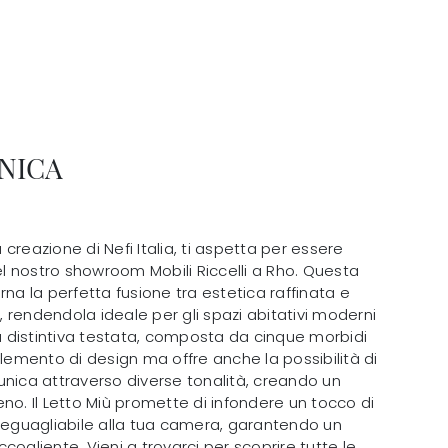
NICA
a creazione di Nefi Italia, ti aspetta per essere
 nostro showroom Mobili Riccelli a Rho. Questa
rna la perfetta fusione tra estetica raffinata e
e, rendendola ideale per gli spazi abitativi moderni
ua distintiva testata, composta da cinque morbidi
elemento di design ma offre anche la possibilità di
unica attraverso diverse tonalità, creando un
no. Il Letto Miù promette di infondere un tocco di
ineguagliabile alla tua camera, garantendo un
cogliente. Vieni a trovarci per scoprire tutte le