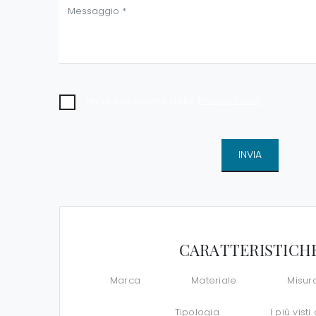
Ho preso visione della
Privacy Policy
INVIA
CARATTERISTICH
Marca
Materiale
Misur
Tipologia
I più visti 