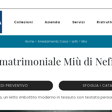
Collezioni
Azienda
Servizi
Ristrutt
Home
>
Arredamento Casa
>
Letti
>
Miù
matrimoniale Miù di Nefi
EDI PREVENTIVO
SFOGLIA I CAT
alia, un letto imbottito moderno in tessuto con testata person