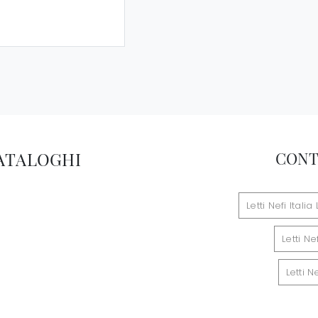
CATALOGHI
CONT
Letti Nefi Itali
Letti N
Letti N