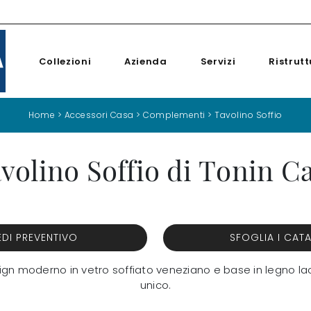
Collezioni
Azienda
Servizi
Ristrutt
Home
>
Accessori Casa
>
Complementi
>
Tavolino Soffio
volino Soffio di Tonin C
EDI PREVENTIVO
SFOGLIA I CAT
 design moderno in vetro soffiato veneziano e base in legno
unico.