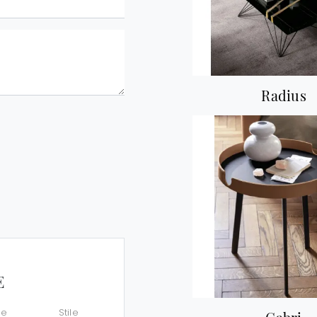
Radius
E
le
Stile