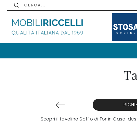
C E R C A . . .
Ta
RICHI
Scopri il tavolino Soffio di Tonin Casa: