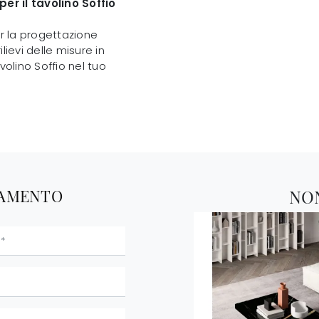
er il tavolino Soffio
r la progettazione
lievi delle misure in
volino Soffio nel tuo
TAMENTO
NO