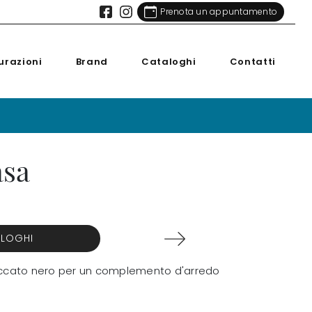
Prenota un appuntamento
urazioni
Brand
Cataloghi
Contatti
asa
ALOGHI
 laccato nero per un complemento d'arredo