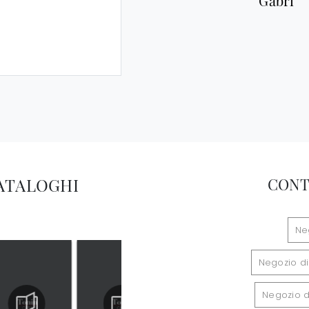
Gabri
CATALOGHI
CONT
Ne
Negozio di
Negozio di