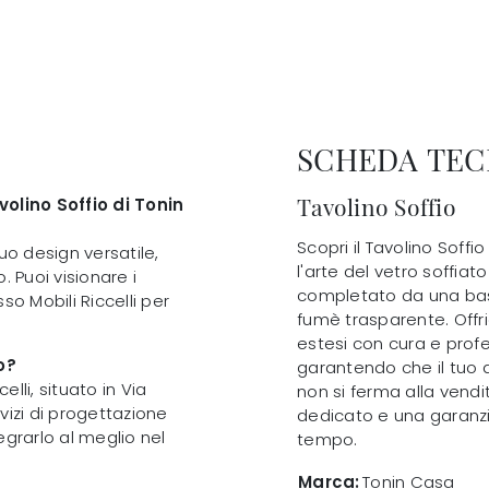
SCHEDA TEC
Tavolino Soffio
volino Soffio di Tonin
Scopri il Tavolino Soff
suo design versatile,
l'arte del vetro soffiat
. Puoi visionare i
completato da una base
so Mobili Riccelli per
fumè trasparente. Offr
estesi con cura e profe
o?
garantendo che il tuo a
elli, situato in Via
non si ferma alla vend
rvizi di progettazione
dedicato e una garanzia
egrarlo al meglio nel
tempo.
Marca:
Tonin Casa