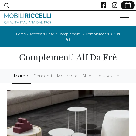
>
>
>
Home
Accessori Casa
Complementi
Complementi Alf Da
Frè
Complementi Alf Da Frè
Marca
Elementi
Materiale
Stile
I più visti a :