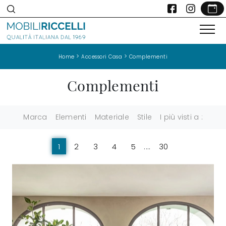
>
>
Home
Accessori Casa
Complementi
Complementi
Marca
Elementi
Materiale
Stile
I più visti a :
1
2
3
4
5
....
30