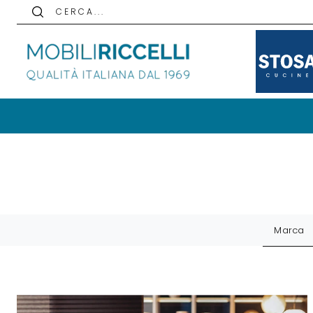
C E R C A . . .
Marca