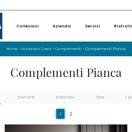
Collezioni
Azienda
Servizi
Ristrutt
Home
>
Accessori Casa
>
Complementi
>
Complementi Pianca
Complementi Pianca
Elementi
Materiale
Stile
I pi
1
2