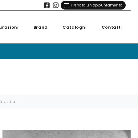
Prenota un appuntamento
urazioni
Brand
Cataloghi
Contatti
ù visti a :