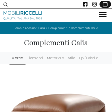
>
>
>
Home
Accessori Casa
Complementi
Complementi Calia
Complementi Calia
Marca
Elementi
Materiale
Stile
I più visti a :