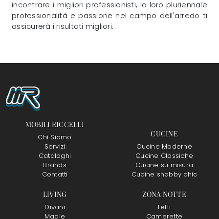
incontrare i migliori professionisti, la loro pluriennale
professionalità e passione nel campo dell'arredo ti
assicurerà i risultati migliori.
MOBILI RICCELLI
CUCINE
Chi Siamo
Servizi
Cucine Moderne
Cataloghi
Cucine Classiche
Brands
Cucine su misura
Contatti
Cucine shabby chic
LIVING
ZONA NOTTE
Divani
Letti
Madie
Camerette