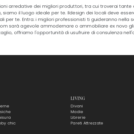
ni arredative dei migliori produttori, tra cui troverai tante
mo il luogo ideale per te. Ildesign dei locali deve essere affi
per te. Entra: i migliori professionisti ti guideranno nella s
oom sarà agevole ammodernare o ammobiliare ex novo gli int
taglio, offriamo l'opportunità di usufruire di consulenza nel
LIVING
erne
Divani
siche
Madie
isura
Librerie
bby chic
Pareti Attrezzate