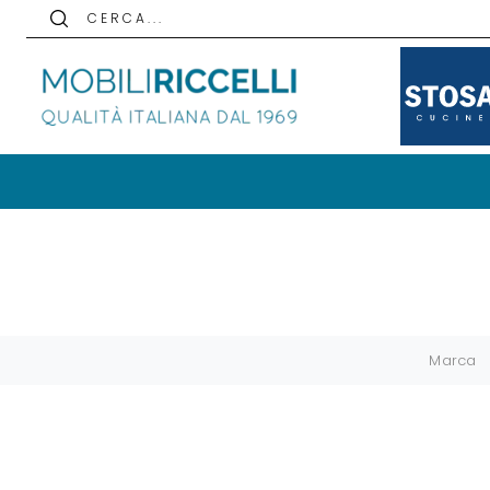
C E R C A . . .
Marca