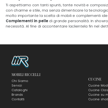
Ti aspettiamo con tanti spunti, tante novità e composizio
con charme e stile, ma senza dimenticare la tecnologia, sia
molto importante la scelta di mobili e complementi ideali 
Complementi
in pelle
di grande personalità. In showr
necessità. Al fine di accontentare laclientela fin nel det
MOBILI RICCELLI
CUCINE
Chi Siamo
Servizi
Cucine Mod
Cataloghi
Cucine Clas
Brands
Cucine su m
Contatti
Cucine sha