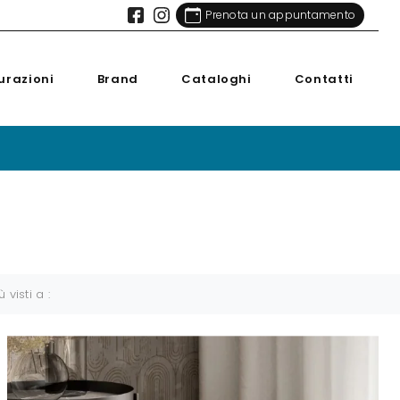
Prenota un appuntamento
urazioni
Brand
Cataloghi
Contatti
ù visti a :