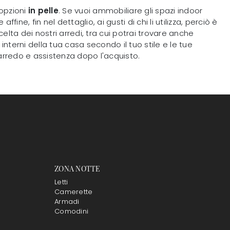
 opzioni
in pelle
. Se vuoi ammobiliare gli spazi indoor
ne, fin nel dettaglio, ai gusti di chi li utilizza, perciò è
celta dei nostri arredi, tra cui potrai trovare anche
erni della tua casa secondo il tuo stile e le tue
l'arredo e assistenza dopo l'acquisto.
ZONA NOTTE
Letti
Camerette
Armadi
Comodini