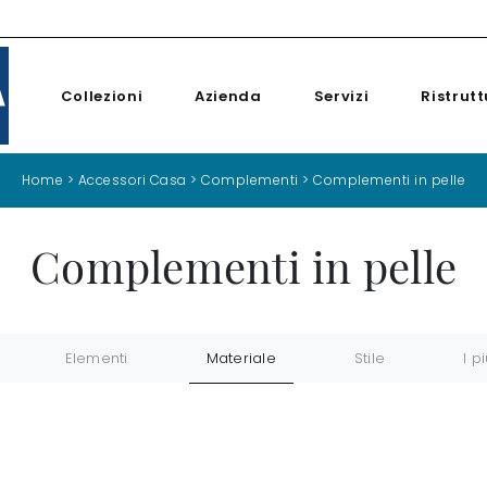
Collezioni
Azienda
Servizi
Ristrutt
Home
>
Accessori Casa
>
Complementi
>
Complementi in pelle
Complementi in pelle
Elementi
Materiale
Stile
I pi