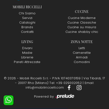
MOBILI RICCELLI
CUCINE
Chi Siamo
Servizi
Cucine Moderne
Cataloghi
Cucine Classiche
Brands
Cucine su misura
Contatti
Cucine shabby chic
LIVING
ZONA NOTTE
Divani
Letti
Madie
Camerette
Librerie
Armadi
Pareti Attrezzate
Comodini
© 2026 - Mobili Riccelli S.r.l. - P.IVA 10740370159 |
Via Tibaldi, 17
- 20017 Rho (Milano)
Tel: +39 029302052
|
Email:
info@mobiliriccelli.com
Powered by