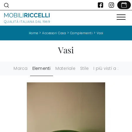
>
>
>
Home
Accessori Casa
Complementi
Vasi
Vasi
Marca
Elementi
Materiale
Stile
I più visti a :